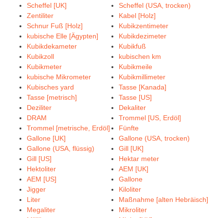
Scheffel [UK]
Scheffel (USA, trocken)
Zentiliter
Kabel [Holz]
Schnur Fuß [Holz]
Kubikzentimeter
kubische Elle [Ägypten]
Kubikdezimeter
Kubikdekameter
Kubikfuß
Kubikzoll
kubischen km
Kubikmeter
Kubikmeile
kubische Mikrometer
Kubikmillimeter
Kubisches yard
Tasse [Kanada]
Tasse [metrisch]
Tasse [US]
Deziliter
Dekaliter
DRAM
Trommel [US, Erdöl]
Trommel [metrische, Erdöl]
Fünfte
Gallone [UK]
Gallone (USA, trocken)
Gallone (USA, flüssig)
Gill [UK]
Gill [US]
Hektar meter
Hektoliter
AEM [UK]
AEM [US]
Gallone
Jigger
Kiloliter
Liter
Maßnahme [alten Hebräisch]
Megaliter
Mikroliter