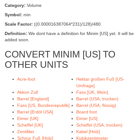
Category:
Volume
Symbol:
min
Scale Factor:
((0.000016387064*231)/128)/480
Definition:
We dont have a definition for Minim [US] yet. It will be
added soon.
CONVERT MINIM [US] TO
OTHER UNITS
Acre-foot
Hektar großen Fuß [US-
Umfrage]
Akkon Zoll
Fass [UK, Wein]
Barrel [England]
Barrel (USA, trocken)
Fass [US, Bundesrepublik]
Barrel (USA, flüssig)
Barrel [Erdöl USA]
Board foot
Eimer [UK]
Eimer [US]
Scheffel [UK]
Scheffel (USA, trocken)
Zentiliter
Kabel [Holz]
Schnur Fuß [Holz]
Kubikzentimeter