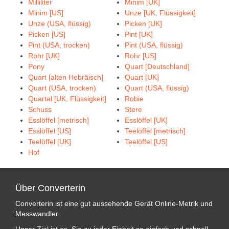
Milliliter
Minim [UK]
Minim [US]
Unze [UK, Flüssigkeit]
Unze (USA, flüssig)
Picken [UK]
Picken [US]
Pint [UK]
Pint (USA, trocken)
Pint (USA, flüssig)
Rohr [UK]
Rohr [US]
Pony
Quart [Deutschland]
Quart [alten Hebräisch]
Quart [UK]
Quart (USA, trocken)
Quart (USA, flüssig)
Quartal [UK, Flüssigkeit]
Robie
Schuss
Stere
Esslöffel [metrisch]
Esslöffel [UK]
Esslöffel [US]
Teelöffel [metrisch]
Teelöffel [UK]
Teelöffel [US]
Hof
Über Converterin
Converterin ist eine gut aussehende Gerät Online-Metrik und
Messwandler.