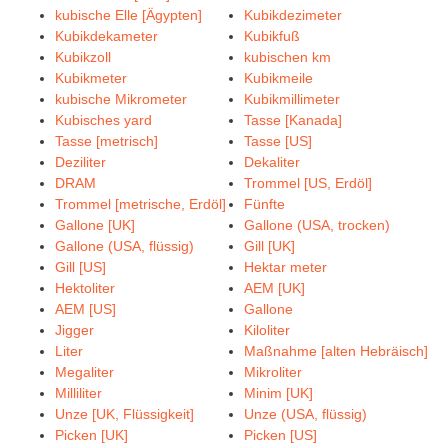
kubische Elle [Ägypten]
Kubikdezimeter
Kubikdekameter
Kubikfuß
Kubikzoll
kubischen km
Kubikmeter
Kubikmeile
kubische Mikrometer
Kubikmillimeter
Kubisches yard
Tasse [Kanada]
Tasse [metrisch]
Tasse [US]
Deziliter
Dekaliter
DRAM
Trommel [US, Erdöl]
Trommel [metrische, Erdöl]
Fünfte
Gallone [UK]
Gallone (USA, trocken)
Gallone (USA, flüssig)
Gill [UK]
Gill [US]
Hektar meter
Hektoliter
AEM [UK]
AEM [US]
Gallone
Jigger
Kiloliter
Liter
Maßnahme [alten Hebräisch]
Megaliter
Mikroliter
Milliliter
Minim [UK]
Unze [UK, Flüssigkeit]
Unze (USA, flüssig)
Picken [UK]
Picken [US]