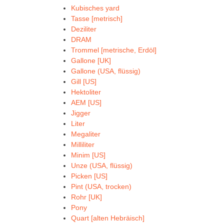
Kubisches yard
Tasse [metrisch]
Deziliter
DRAM
Trommel [metrische, Erdöl]
Gallone [UK]
Gallone (USA, flüssig)
Gill [US]
Hektoliter
AEM [US]
Jigger
Liter
Megaliter
Milliliter
Minim [US]
Unze (USA, flüssig)
Picken [US]
Pint (USA, trocken)
Rohr [UK]
Pony
Quart [alten Hebräisch]