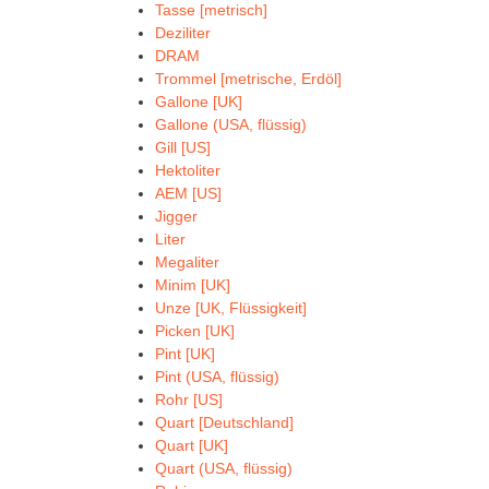
Tasse [metrisch]
Deziliter
DRAM
Trommel [metrische, Erdöl]
Gallone [UK]
Gallone (USA, flüssig)
Gill [US]
Hektoliter
AEM [US]
Jigger
Liter
Megaliter
Minim [UK]
Unze [UK, Flüssigkeit]
Picken [UK]
Pint [UK]
Pint (USA, flüssig)
Rohr [US]
Quart [Deutschland]
Quart [UK]
Quart (USA, flüssig)