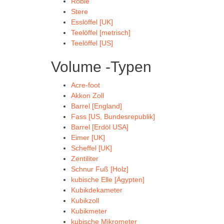
Robie
Stere
Esslöffel [UK]
Teelöffel [metrisch]
Teelöffel [US]
Volume -Typen
Acre-foot
Akkon Zoll
Barrel [England]
Fass [US, Bundesrepublik]
Barrel [Erdöl USA]
Eimer [UK]
Scheffel [UK]
Zentiliter
Schnur Fuß [Holz]
kubische Elle [Ägypten]
Kubikdekameter
Kubikzoll
Kubikmeter
kubische Mikrometer