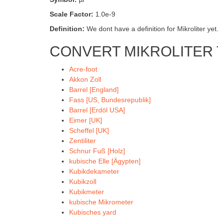
Scale Factor:
1.0e-9
Definition:
We dont have a definition for Mikroliter yet.
CONVERT MIKROLITER 
Acre-foot
Akkon Zoll
Barrel [England]
Fass [US, Bundesrepublik]
Barrel [Erdöl USA]
Eimer [UK]
Scheffel [UK]
Zentiliter
Schnur Fuß [Holz]
kubische Elle [Ägypten]
Kubikdekameter
Kubikzoll
Kubikmeter
kubische Mikrometer
Kubisches yard