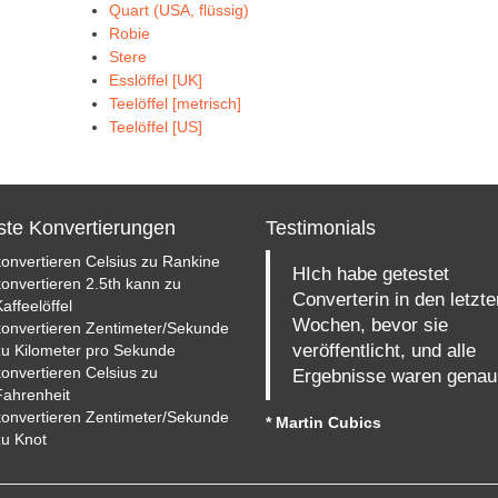
Quart (USA, flüssig)
Robie
Stere
Esslöffel [UK]
Teelöffel [metrisch]
Teelöffel [US]
te Konvertierungen
Testimonials
konvertieren Celsius zu Rankine
HIch habe getestet
konvertieren 2.5th kann zu
Converterin in den letzte
affeelöffel
Wochen, bevor sie
konvertieren Zentimeter/Sekunde
veröffentlicht, und alle
zu Kilometer pro Sekunde
konvertieren Celsius zu
Ergebnisse waren genau
Fahrenheit
konvertieren Zentimeter/Sekunde
* Martin Cubics
zu Knot