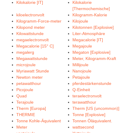
Kilokalorie [IT]
Kilokalorie
[Thermochemische]
kiloelectronvolt
Kilogramm-Kalorie
Kilogramm-Force-meter
Kilojoule
Kilopond meter
Kilotonnen [Explosive]
Kilowattstunde
Liter-Atmosphäre
megaelectronvolt
Megacalorie [IT]
Megacalorie [15° C]
Megajoule
megalerg
Megaton [Explosive]
Megawattstunde
Meter, Kilogramm-Kraft
microjoule
Millijoule
Myriawatt Stunde
Nanojoule
Newton meter
Petajoule
petawatthour
pferdestärkenstunde
Picojoule
Q-Einheit
Quad
teraelectronvolt
Terajoule
terawatthour
Therm [Europa]
Therm [US (uncommon)]
THERMIE
Tonne [Explosive]
Tonne Kohle-Äquivalent
Tonnen Öläquivalent.
Meter
wattsecond