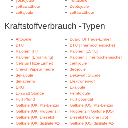
yoctojoule
Yottajoule
yottawatthour
Zeptojoule
zettajoule
zettawatthour
Kraftstoffverbrauch -Typen
Attojoule
Board Of Trade-Einheit
BTU
BTU [Thermochemische]
Kalorien [IT]
Kalorien [15° C]
Kalorien [Ernährung]
Kalorien [Thermochemische]
Celsius Hitze-Einheit
centijoule
Cheval Vapeur heure
decijoule
dekajoule
Dekawatt Stunde
dekatherm
Elektronenvolt
ERG
Exajoule
Exawatt Stunde
Femtojoule
Fuß Pfund
Fuß poundal
Gallone [UK] Kfz-Benzin
Gallone [US] Kfz-Benzin
Gallone [UK] Flugbenzin
Flugbenzin Gallone [US]
Gallone [UK] Dieselöl
Dieselöl Gallone [US]
Gallone [UK] distilate #2-
Gallone [US] distilate #2-