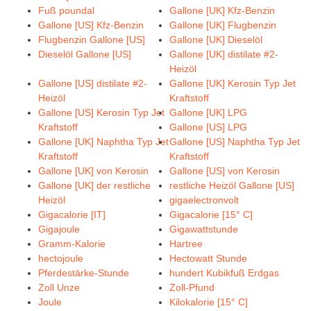
Fuß poundal
Gallone [UK] Kfz-Benzin
Gallone [US] Kfz-Benzin
Gallone [UK] Flugbenzin
Flugbenzin Gallone [US]
Gallone [UK] Dieselöl
Dieselöl Gallone [US]
Gallone [UK] distilate #2-
Heizöl
Gallone [US] distilate #2-
Gallone [UK] Kerosin Typ Jet
Heizöl
Kraftstoff
Gallone [US] Kerosin Typ Jet
Gallone [UK] LPG
Kraftstoff
Gallone [US] LPG
Gallone [UK] Naphtha Typ Jet
Gallone [US] Naphtha Typ Jet
Kraftstoff
Kraftstoff
Gallone [UK] von Kerosin
Gallone [US] von Kerosin
Gallone [UK] der restliche
restliche Heizöl Gallone [US]
Heizöl
gigaelectronvolt
Gigacalorie [IT]
Gigacalorie [15° C]
Gigajoule
Gigawattstunde
Gramm-Kalorie
Hartree
hectojoule
Hectowatt Stunde
Pferdestärke-Stunde
hundert Kubikfuß Erdgas
Zoll Unze
Zoll-Pfund
Joule
Kilokalorie [15° C]