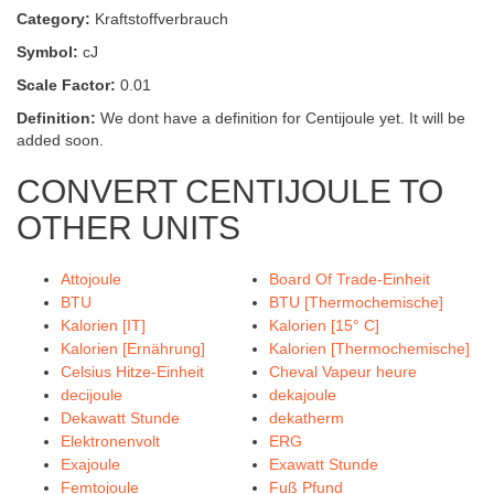
Category:
Kraftstoffverbrauch
Symbol:
cJ
Scale Factor:
0.01
Definition:
We dont have a definition for Centijoule yet. It will be
added soon.
CONVERT CENTIJOULE TO
OTHER UNITS
Attojoule
Board Of Trade-Einheit
BTU
BTU [Thermochemische]
Kalorien [IT]
Kalorien [15° C]
Kalorien [Ernährung]
Kalorien [Thermochemische]
Celsius Hitze-Einheit
Cheval Vapeur heure
decijoule
dekajoule
Dekawatt Stunde
dekatherm
Elektronenvolt
ERG
Exajoule
Exawatt Stunde
Femtojoule
Fuß Pfund