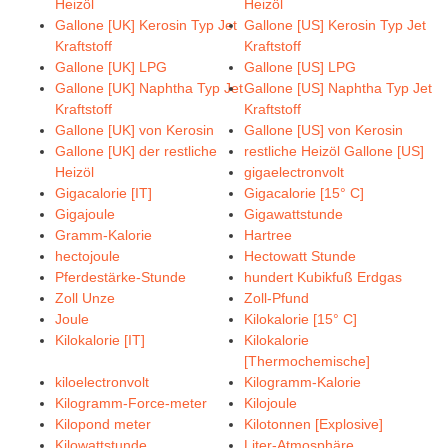
Heizöl
Heizöl
Gallone [UK] Kerosin Typ Jet
Gallone [US] Kerosin Typ Jet
Kraftstoff
Kraftstoff
Gallone [UK] LPG
Gallone [US] LPG
Gallone [UK] Naphtha Typ Jet
Gallone [US] Naphtha Typ Jet
Kraftstoff
Kraftstoff
Gallone [UK] von Kerosin
Gallone [US] von Kerosin
Gallone [UK] der restliche
restliche Heizöl Gallone [US]
Heizöl
gigaelectronvolt
Gigacalorie [IT]
Gigacalorie [15° C]
Gigajoule
Gigawattstunde
Gramm-Kalorie
Hartree
hectojoule
Hectowatt Stunde
Pferdestärke-Stunde
hundert Kubikfuß Erdgas
Zoll Unze
Zoll-Pfund
Joule
Kilokalorie [15° C]
Kilokalorie [IT]
Kilokalorie
[Thermochemische]
kiloelectronvolt
Kilogramm-Kalorie
Kilogramm-Force-meter
Kilojoule
Kilopond meter
Kilotonnen [Explosive]
Kilowattstunde
Liter-Atmosphäre