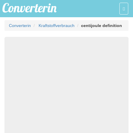
Toggl
navig
Converterin
Kraftstoffverbrauch
centijoule definition