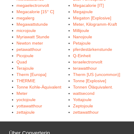
megaelectronvolt
Megacalorie [IT]
Megacalorie [15° C]
Megajoule
megalerg
Megaton [Explosive]
Megawattstunde
Meter, Kilogramm-Kraft
microjoule
Millijoule
Myriawatt Stunde
Nanojoule
Newton meter
Petajoule
petawatthour
pferdestärkenstunde
Picojoule
Q-Einheit
Quad
teraelectronvolt
Terajoule
terawatthour
Therm [Europa]
Therm [US (uncommon)]
THERMIE
Tonne [Explosive]
Tonne Kohle-Äquivalent
Tonnen Öläquivalent.
Meter
wattsecond
yoctojoule
Yottajoule
yottawatthour
Zeptojoule
zettajoule
zettawatthour
Über Converterin