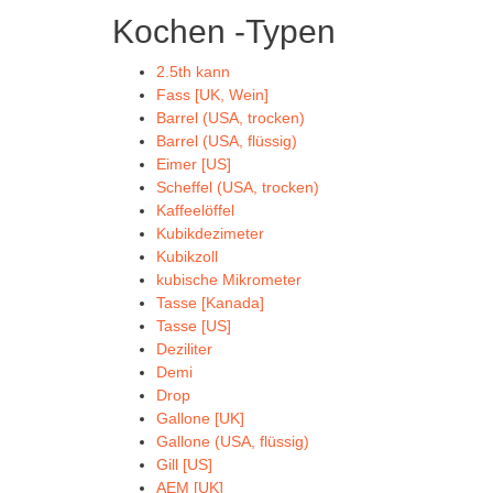
Kochen -Typen
2.5th kann
Fass [UK, Wein]
Barrel (USA, trocken)
Barrel (USA, flüssig)
Eimer [US]
Scheffel (USA, trocken)
Kaffeelöffel
Kubikdezimeter
Kubikzoll
kubische Mikrometer
Tasse [Kanada]
Tasse [US]
Deziliter
Demi
Drop
Gallone [UK]
Gallone (USA, flüssig)
Gill [US]
AEM [UK]