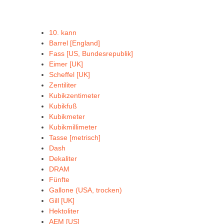
10. kann
Barrel [England]
Fass [US, Bundesrepublik]
Eimer [UK]
Scheffel [UK]
Zentiliter
Kubikzentimeter
Kubikfuß
Kubikmeter
Kubikmillimeter
Tasse [metrisch]
Dash
Dekaliter
DRAM
Fünfte
Gallone (USA, trocken)
Gill [UK]
Hektoliter
AEM [US]