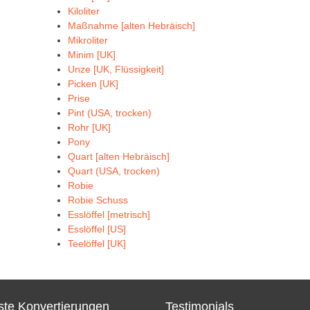
Kiloliter
Maßnahme [alten Hebräisch]
Mikroliter
Minim [UK]
Unze [UK, Flüssigkeit]
Picken [UK]
Prise
Pint (USA, trocken)
Rohr [UK]
Pony
Quart [alten Hebräisch]
Quart (USA, trocken)
Robie
Robie Schuss
Esslöffel [metrisch]
Esslöffel [US]
Teelöffel [UK]
te Konvertierungen
Testimonials