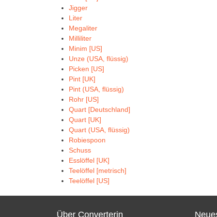
Jigger
Liter
Megaliter
Milliliter
Minim [US]
Unze (USA, flüssig)
Picken [US]
Pint [UK]
Pint (USA, flüssig)
Rohr [US]
Quart [Deutschland]
Quart [UK]
Quart (USA, flüssig)
Robiespoon
Schuss
Esslöffel [UK]
Teelöffel [metrisch]
Teelöffel [US]
Über Converterin
Neues