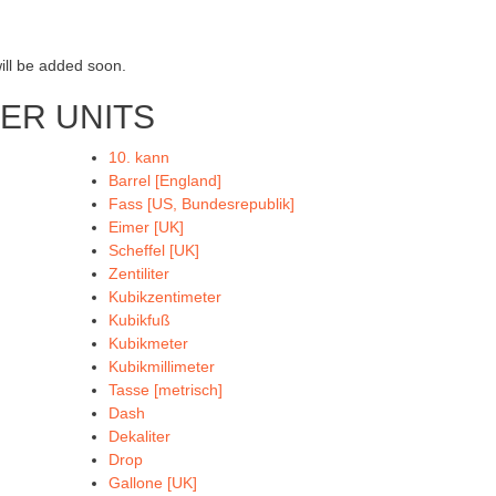
will be added soon.
ER UNITS
10. kann
Barrel [England]
Fass [US, Bundesrepublik]
Eimer [UK]
Scheffel [UK]
Zentiliter
Kubikzentimeter
Kubikfuß
Kubikmeter
Kubikmillimeter
Tasse [metrisch]
Dash
Dekaliter
Drop
Gallone [UK]