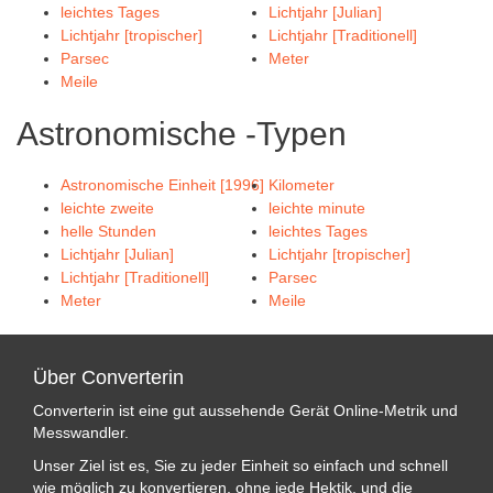
leichtes Tages
Lichtjahr [Julian]
Lichtjahr [tropischer]
Lichtjahr [Traditionell]
Parsec
Meter
Meile
Astronomische -Typen
Astronomische Einheit [1996]
Kilometer
leichte zweite
leichte minute
helle Stunden
leichtes Tages
Lichtjahr [Julian]
Lichtjahr [tropischer]
Lichtjahr [Traditionell]
Parsec
Meter
Meile
Über Converterin
Converterin ist eine gut aussehende Gerät Online-Metrik und
Messwandler.
Unser Ziel ist es, Sie zu jeder Einheit so einfach und schnell
wie möglich zu konvertieren, ohne jede Hektik, und die